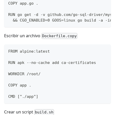
COPY app.go .
RUN go get -d -v github.com/go-sql-driver/mysq
  && CGO_ENABLED=0 GOOS=linux go build -a -ins
Escribir un archivo
Dockerfile.copy
FROM alpine:latest
RUN apk --no-cache add ca-certificates
WORKDIR /root/
COPY app .
CMD ["./app"]
Crear un script
build.sh