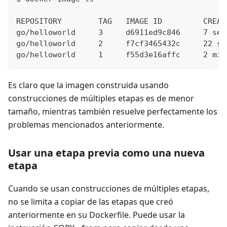
REPOSITORY        TAG   IMAGE ID         CREAT
go/helloworld     3     d6911ed9c846     7 sec
go/helloworld     2     f7cf3465432c     22 se
go/helloworld     1     f55d3e16affc     2 min
Es claro que la imagen construida usando
construcciones de múltiples etapas es de menor
tamaño, mientras también resuelve perfectamente los
problemas mencionados anteriormente.
Usar una etapa previa como una nueva
etapa
Cuando se usan construcciones de múltiples etapas,
no se limita a copiar de las etapas que creó
anteriormente en su Dockerfile. Puede usar la