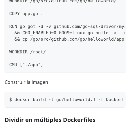
WORKDIR /go/src/github.com/go/helloworld/
COPY app.go .
RUN go get -d -v github.com/go-sql-driver/mysq
  && CGO_ENABLED=0 GOOS=linux go build -a -ins
  && cp /go/src/github.com/go/helloworld/app /
WORKDIR /root/
CMD ["./app"]
Construir la imagen
$ docker build -t go/helloworld:1 -f Dockerfil
Dividir en múltiples Dockerfiles